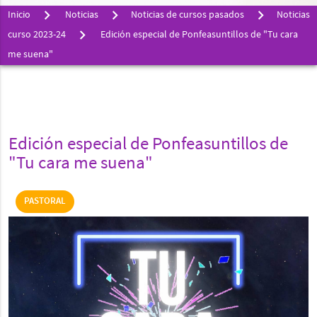
Inicio
Noticias
Noticias de cursos pasados
Noticias
curso 2023-24
Edición especial de Ponfeasuntillos de "Tu cara
me suena"
Edición especial de Ponfeasuntillos de
"Tu cara me suena"
PASTORAL