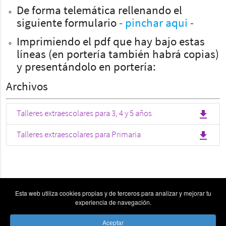
De forma telemática rellenando el
siguiente formulario
- pinchar aquí -
Imprimiendo el pdf que hay bajo estas
líneas (en portería también habrá copias)
y presentándolo en portería:
Archivos
file_download
Talleres extraescolares para 3, 4 y 5 años
file_download
Talleres extraescolares para Primaria
Esta web utiliza cookies propias y de terceros para analizar y mejorar tu
experiencia de navegación.
Aceptar