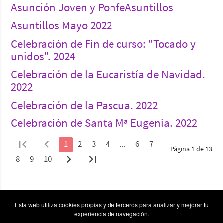
Asunción Joven y PonfeAsuntillos
Asuntillos Mayo 2022
Celebración de Fin de curso: "Tocado y
unidos". 2024
Celebración de la Eucaristía de Navidad.
2022
Celebración de la Pascua. 2022
Celebración de Santa Mª Eugenia. 2022
first_page
chevron_left
1
2
3
4
...
6
7
Página 1 de 13
chevron_right
last_page
8
9
10
Esta web utiliza cookies propias y de terceros para analizar y mejorar tu
experiencia de navegación.