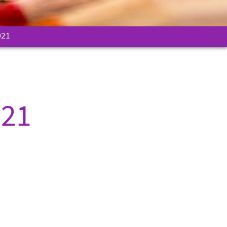
021
021