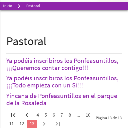
Inicio
Pastoral
Pastoral
Ya podéis inscribiros los Ponfeasuntillos,
¡¡¡Queremos contar contigo!!!
Ya podéis inscribiros los Ponfeasuntillos,
¡¡¡Todo empieza con un Sí!!!
Yincana de Ponfeasuntillos en el parque
de la Rosaleda
first_page
chevron_left
4
5
6
7
8
...
10
Página 13 de 13
chevron_right
last_page
11
12
13