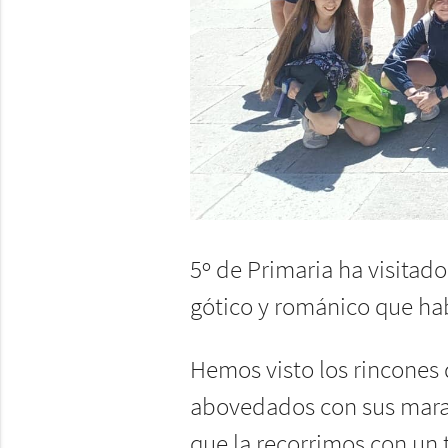
5º de Primaria ha visitad
gótico y románico que ha
Hemos visto los rincones d
abovedados con sus maravi
que la recorrimos con un 