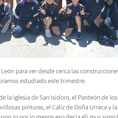
o León para ver desde cerca las construccione
bíamos estudiado este trimestre.
e la Iglesia de San Isidoro, el Panteón de los
llosas pinturas, el Cáliz de Doña Urraca y la
topo (o por lo menos eso decía él) muy simpá