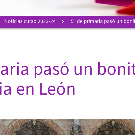
Noticias curso 2023-24
5º de primaria pasó un boni
aria pasó un boni
ia en León