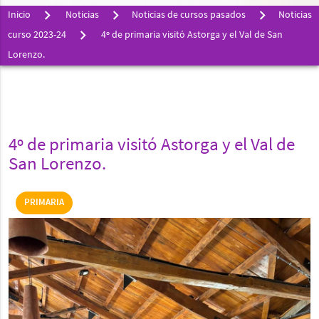
Inicio
Noticias
Noticias de cursos pasados
Noticias
curso 2023-24
4º de primaria visitó Astorga y el Val de San
Lorenzo.
4º de primaria visitó Astorga y el Val de
San Lorenzo.
PRIMARIA