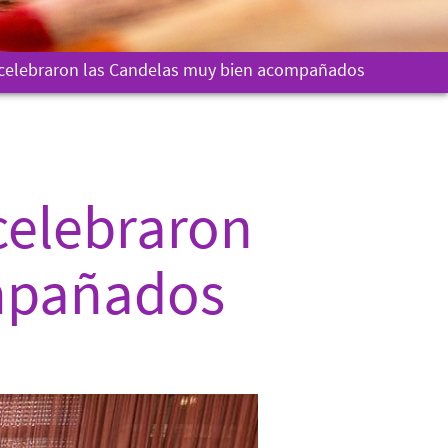
s celebraron las Candelas muy bien acompañados
 celebraron
mpañados