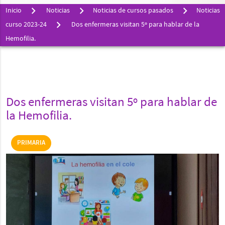
Inicio
Noticias
Noticias de cursos pasados
Noticias
curso 2023-24
Dos enfermeras visitan 5º para hablar de la
Hemofilia.
Dos enfermeras visitan 5º para hablar de
la Hemofilia.
PRIMARIA