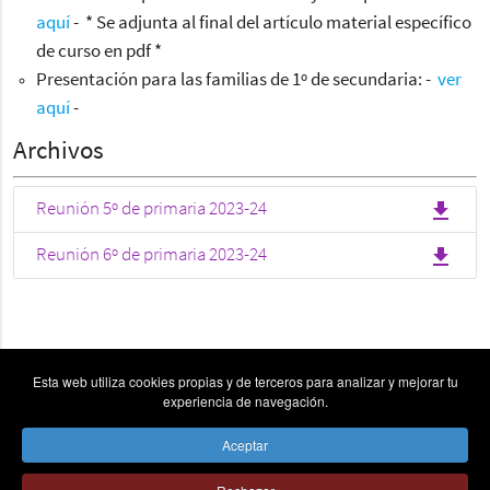
aquí
- * Se adjunta al final del artículo material específico
de curso en pdf *
Presentación para las familias de 1º de secundaria: -
ver
aquí
-
Archivos
file_download
Reunión 5º de primaria 2023-24
file_download
Reunión 6º de primaria 2023-24
Esta web utiliza cookies propias y de terceros para analizar y mejorar tu
experiencia de navegación.
Aceptar
vpn_key
place
send