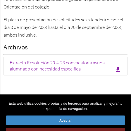
Orientación del colegio.
El plazo de presentación de solicitudes se extenderá desde el
día 8 de mayo de 2023 hasta el día 20 de septiembre de 2023,
ambos inclusive.
Archivos
Extracto Resolución 20-4-23 convocatoria ayuda
file_download
alumnado con necesidad específica
Esta web utiliza cookies propias y de terceros para analizar y mejorar tu
experiencia de navegación.
Aceptar
vpn_key
place
send