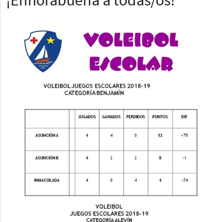
¡Enhorabuena a todas/os!