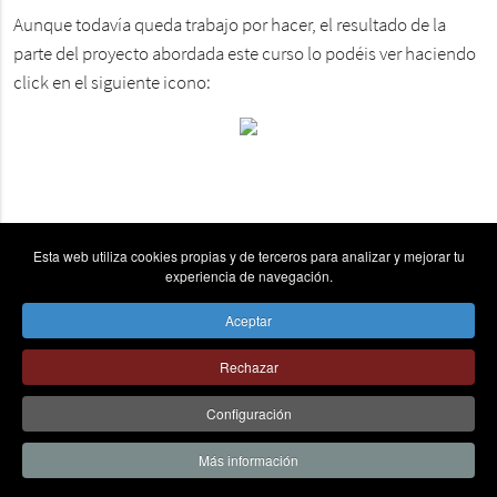
Aunque todavía queda trabajo por hacer, el resultado de la
parte del proyecto abordada este curso lo podéis ver haciendo
click en el siguiente icono:
Esta web utiliza cookies propias y de terceros para analizar y mejorar tu
experiencia de navegación.
Aceptar
vpn_key
place
send
Rechazar
© Colegio la Asunción Ponferrada - Todos los derechos
Configuración
reservados - C/ La Asunción Nº6, 24403 Ponferrada (León).
Tel 987 411868 -
AVISO LEGAL
|
CANAL DE COMUNICACIÓN
|
Más información
POLÍTICA DE PRIVACIDAD