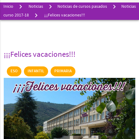
Inicio
Noticias
Noticias de cursos pasados
Noticias
curso 2017-18
¡¡¡Felices vacaciones!!!
¡¡¡Felices vacaciones!!!
ESO
INFANTIL
PRIMARIA