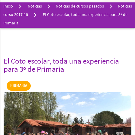
Inicio
Noticias
Noticias de cursos pasados
Noticias
curso 2017-18
El Coto escolar, toda una experiencia para 3º de
Primaria
El Coto escolar, toda una experiencia
para 3º de Primaria
PRIMARIA