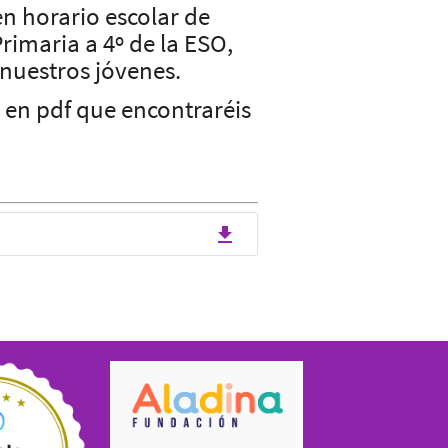
en horario escolar de
imaria a 4º de la ESO,
 nuestros jóvenes.
o en pdf que encontraréis
file_download