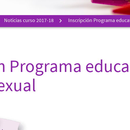
Noticias curso 2017-18
Inscripción Programa educat
ón Programa educa
exual