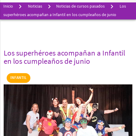
Inicio
Noticias
Noticias de cursos pasados
Los
superhéroes acompañan a Infantil en los cumpleaños de junio
Los superhéroes acompañan a Infantil
en los cumpleaños de junio
INFANTIL