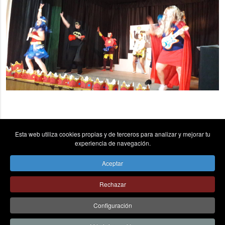
Esta web utiliza cookies propias y de terceros para analizar y mejorar tu
experiencia de navegación.
Aceptar
vpn_key
place
send
Rechazar
© Colegio la Asunción Ponferrada - Todos los derechos
Configuración
reservados - C/ La Asunción Nº6, 24403 Ponferrada (León).
Tel 987 411868 -
AVISO LEGAL
|
CANAL DE COMUNICACIÓN
|