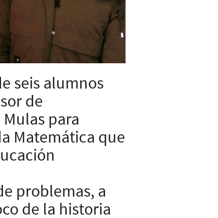
 de seis alumnos
esor de
s Mulas para
iada Matemática que
ducación
de problemas, a
co de la historia