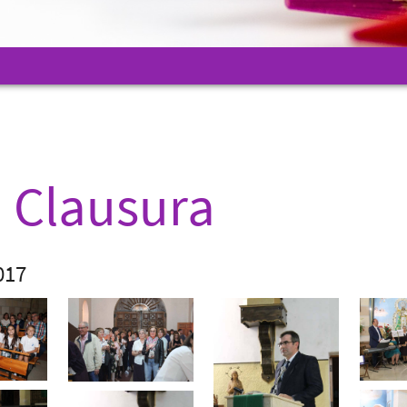
a Clausura
017