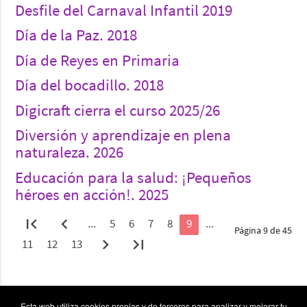
Desfile del Carnaval Infantil 2019
Día de la Paz. 2018
Día de Reyes en Primaria
Día del bocadillo. 2018
Digicraft cierra el curso 2025/26
Diversión y aprendizaje en plena
naturaleza. 2026
Educación para la salud: ¡Pequeños
héroes en acción!. 2025
first_page
chevron_left
...
5
6
7
8
9
...
Página 9 de 45
chevron_right
last_page
11
12
13
Esta web utiliza cookies propias y de terceros para analizar y mejorar tu