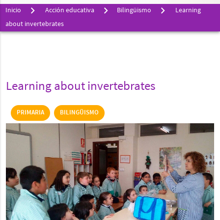
Inicio
Acción educativa
Bilingüismo
Learning
about invertebrates
Learning about invertebrates
PRIMARIA
BILINGÜISMO